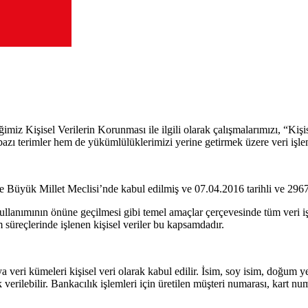
 Kişisel Verilerin Korunması ile ilgili olarak çalışmalarımızı, “Kiş
 terimler hem de yükümlülüklerimizi yerine getirmek üzere veri işlem
üyük Millet Meclisi’nde kabul edilmiş ve 07.04.2016 tarihli ve 29677 
 kullanımının önüne geçilmesi gibi temel amaçlar çerçevesinde tüm veri i
üreçlerinde işlenen kişisel veriler bu kapsamdadır.
a veri kümeleri kişisel veri olarak kabul edilir. İsim, soy isim, doğum ye
 verilebilir. Bankacılık işlemleri için üretilen müşteri numarası, kart nu