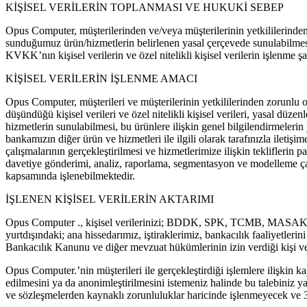
KİŞİSEL VERİLERİN TOPLANMASI VE HUKUKİ SEBEP
Opus Computer, müşterilerinden ve/veya müşterilerinin yetkililerinden k
sunduğumuz ürün/hizmetlerin belirlenen yasal çerçevede sunulabilmesi 
KVKK’nın kişisel verilerin ve özel nitelikli kişisel verilerin işlenme şa
KİŞİSEL VERİLERİN İŞLENME AMACI
Opus Computer, müşterileri ve müşterilerinin yetkililerinden zorunlu 
düşündüğü kişisel verileri ve özel nitelikli kişisel verileri, yasal d
hizmetlerin sunulabilmesi, bu ürünlere ilişkin genel bilgilendirmelerin y
bankamızın diğer ürün ve hizmetleri ile ilgili olarak tarafınızla ileti
çalışmalarının gerçekleştirilmesi ve hizmetlerimize ilişkin tekliflerin p
davetiye gönderimi, analiz, raporlama, segmentasyon ve modelleme çal
kapsamında işlenebilmektedir.
İŞLENEN KİŞİSEL VERİLERİN AKTARIMI
Opus Computer ., kişisel verilerinizi; BDDK, SPK, TCMB, MASAK, SGK
yurtdışındaki; ana hissedarımız, iştiraklerimiz, bankacılık faaliyetleri
Bankacılık Kanunu ve diğer mevzuat hükümlerinin izin verdiği kişi vey
Opus Computer.’nin müşterileri ile gerçekleştirdiği işlemlere ilişkin ka
edilmesini ya da anonimleştirilmesini istemeniz halinde bu talebiniz ya
ve sözleşmelerden kaynaklı zorunluluklar haricinde işlenmeyecek ve 3. 