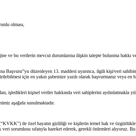
runlu olması,
iğine ve bu verilerin mevcut durumlarına ilişkin talepte bulunma hakkı v
 Başvuru”yu düzenleyen 13. maddesi uyarınca, ilgili kişi/veri sahibini
rilebilmesi için en yakın şubemize yazılı olarak başvurmanız veya en hı
n, işledikleri kişisel veriler hakkında veri sahiplerini aydınlatmakla yü
tnimiz aşağıda sunulmaktadır.
 (“KVKK”) ile özel hayatın gizliliği ve kişilerin temel hak ve özgürlük
ri sorumlusu sıfatıyla hareket ederek, gerekli önlemleri alıyoruz. Bu k