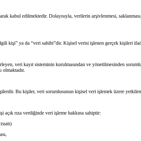
olarak kabul edilmektedir. Dolayısıyla, verilerin arşivlenmesi, saklanmas
i kişi” ya da “veri sahibi”dir. Kişisel verisi işlenen gerçek kişileri ifa
lirleyen, veri kayıt sisteminin kurulmasından ve yönetilmesinden sorumlu
u olmaktadır.
ilerdir. Bu kişiler, veri sorumlusunun kişisel veri işlemek üzere yetkilend
şi açık rıza verdiğinde veri işleme hakkına sahiptir:
zuatı)
ası,