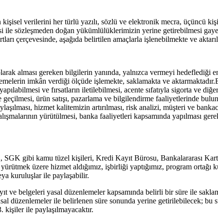
işisel verilerini her türlü yazılı, sözlü ve elektronik mecra, üçüncü ki
ile sözleşmeden doğan yükümlülüklerimizin yerine getirebilmesi gayesi 
rtları çerçevesinde, aşağıda belirtilen amaçlarla işlenebilmekte ve aktarı
olarak alması gereken bilgilerin yanında, yalnızca vermeyi hedeflediği
üzenlemelerin imkân verdiği ölçüde işlemekte, saklamakta ve aktarmaktad
apılabilmesi ve fırsatların iletilebilmesi, acente sıfatıyla sigorta ve diğe
şime geçilmesi, ürün satışı, pazarlama ve bilgilendirme faaliyetlerinde 
aylaşılması, hizmet kalitemizin artırılması, risk analizi, müşteri ve bankac
ışmalarının yürütülmesi, banka faaliyetleri kapsamında yapılması gerek
 gibi kamu tüzel kişileri, Kredi Kayıt Bürosu, Bankalararası Kart Mer
ni yürütmek üzere hizmet aldığımız, işbirliği yaptığımız, program ortağı k
a kuruluşlar ile paylaşabilir.
yıt ve belgeleri yasal düzenlemeler kapsamında belirli bir süre ile sakla
sal düzenlemeler ile belirlenen süre sonunda yerine getirilebilecek; bu sü
kişiler ile paylaşılmayacaktır.