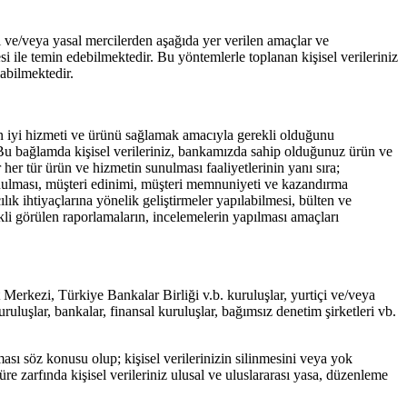
şi ve/veya yasal mercilerden aşağıda yer verilen amaçlar ve
ile temin edebilmektedir. Bu yöntemlerle toplanan kişisel verileriniz
labilmektedir.
 en iyi hizmeti ve ürünü sağlamak amacıyla gerekli olduğunu
ır.Bu bağlamda kişisel verileriniz, bankamızda sahip olduğunuz ürün ve
r her tür ürün ve hizmetin sunulması faaliyetlerinin yanı sıra;
bulunulması, müşteri edinimi, müşteri memnuniyeti ve kazandırma
ılık ihtiyaçlarına yönelik geliştirmeler yapılabilmesi, bülten ve
li görülen raporlamaların, incelemelerin yapılması amaçları
kezi, Türkiye Bankalar Birliği v.b. kuruluşlar, yurtiçi ve/veya
uruluşlar, bankalar, finansal kuruluşlar, bağımsız denetim şirketleri vb.
ması söz konusu olup; kişisel verilerinizin silinmesini veya yok
re zarfında kişisel verileriniz ulusal ve uluslararası yasa, düzenleme