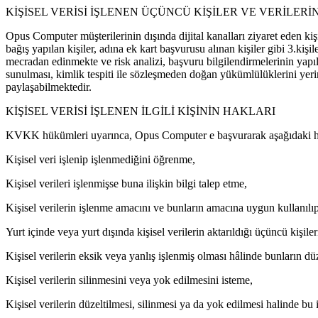
KİŞİSEL VERİSİ İŞLENEN ÜÇÜNCÜ KİŞİLER VE VERİLERİ
Opus Computer müşterilerinin dışında dijital kanalları ziyaret eden kişil
bağış yapılan kişiler, adına ek kart başvurusu alınan kişiler gibi 3.kişil
mecradan edinmekte ve risk analizi, başvuru bilgilendirmelerinin yapıla
sunulması, kimlik tespiti ile sözleşmeden doğan yükümlülüklerini yeri
paylaşabilmektedir.
KİŞİSEL VERİSİ İŞLENEN İLGİLİ KİŞİNİN HAKLARI
KVKK hükümleri uyarınca, Opus Computer e başvurarak aşağıdaki hakl
Kişisel veri işlenip işlenmediğini öğrenme,
Kişisel verileri işlenmişse buna ilişkin bilgi talep etme,
Kişisel verilerin işlenme amacını ve bunların amacına uygun kullanılı
Yurt içinde veya yurt dışında kişisel verilerin aktarıldığı üçüncü kişiler
Kişisel verilerin eksik veya yanlış işlenmiş olması hâlinde bunların düz
Kişisel verilerin silinmesini veya yok edilmesini isteme,
Kişisel verilerin düzeltilmesi, silinmesi ya da yok edilmesi halinde bu iş