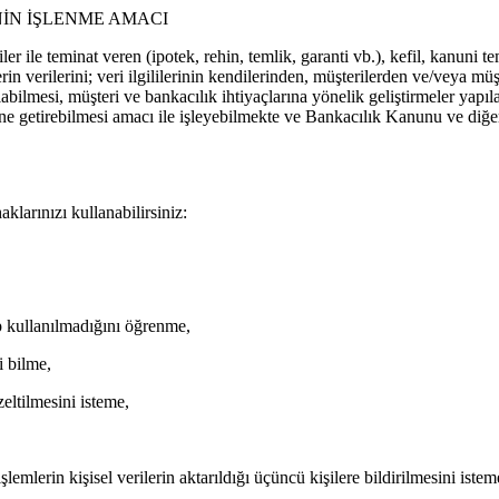
NİN İŞLENME AMACI
er ile teminat veren (ipotek, rehin, temlik, garanti vb.), kefil, kanuni tem
erin verilerini; veri ilgililerinin kendilerinden, müşterilerden ve/veya müş
bilmesi, müşteri ve bankacılık ihtiyaçlarına yönelik geliştirmeler yapılab
ne getirebilmesi amacı ile işleyebilmekte ve Bankacılık Kanunu ve diğer
arınızı kullanabilirsiniz:
p kullanılmadığını öğrenme,
i bilme,
eltilmesini isteme,
lemlerin kişisel verilerin aktarıldığı üçüncü kişilere bildirilmesini istem