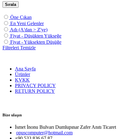
Sırala
Öne Çıkan
En Yeni Gelenler
Adı (A'dan > Z'ye)
Fiyat - Düşükten Yükseğe
Fiyat - Yüksekten Düşüğe
Filtreleri Temizle
Ana Sayfa
Ürünler
KVKK
PRIVACY POLICY
RETURN POLICY
Bize ulaşın
İsmet İnonu Bulvarı Dumlupınar Zafer Anıtı Ticaret 
opuscomputer@hotmail.com
+90 533 836 67 87