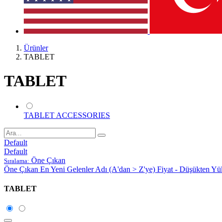
Ürünler
TABLET
TABLET
TABLET ACCESSORIES
Default
Default
Öne Çıkan
Sıralama:
Öne Çıkan
En Yeni Gelenler
Adı (A'dan > Z'ye)
Fiyat - Düşükten Yü
TABLET