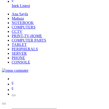
0
İstek Listesi
Ana Sayfa
Mağaza
NOTEBOOK
COMPUTERS
CCTV
PRINT-TV-HOME
COMPUTER PARTS
TABLET
PERIPHERALS
SERVER
PHONE
CONSOLE
0
0