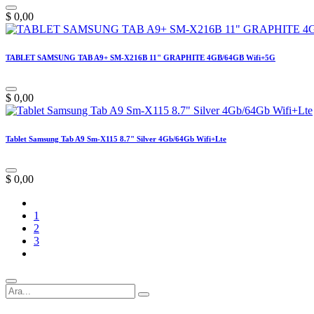
$
0,00
TABLET SAMSUNG TAB A9+ SM-X216B 11" GRAPHITE 4GB/64GB Wifi+5G
$
0,00
Tablet Samsung Tab A9 Sm-X115 8.7" Silver 4Gb/64Gb Wifi+Lte
$
0,00
1
2
3