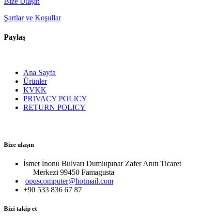
Bize Ulaşın
Şartlar ve Koşullar
Paylaş
Ana Sayfa
Ürünler
KVKK
PRIVACY POLICY
RETURN POLICY
Bize ulaşın
İsmet İnonu Bulvarı Dumlupınar Zafer Anıtı Ticaret
Merkezi 99450 Famagust​a
opuscomputer@hotmail.com
+90 533 836 67 87
Bizi takip et